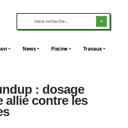
son
News
Piscine
Travaux
undup : dosage
e allié contre les
es