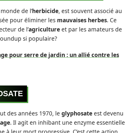
 monde de l’
herbicide
, est souvent associé au
isée pour éliminer les
mauvaises herbes
. Ce
ecteur de l’
agriculture
et par les amateurs de
 Roundup si populaire?
age pour serre de jardin : un allié contre les
OSATE
but des années 1970, le
glyphosate
est devenu
bage
. Il agit en inhibant une enzyme essentielle
e à leur mort progressive. C’est cette action